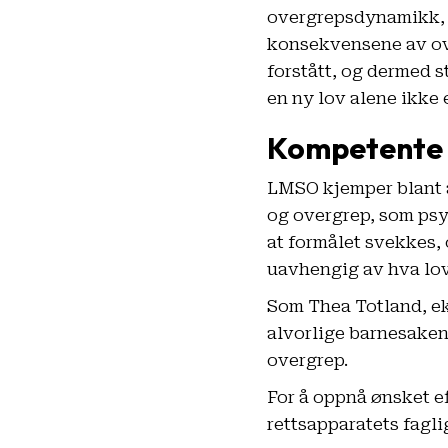
overgrepsdynamikk, 
konsekvensene av ove
forstått, og dermed s
en ny lov alene ikke 
Kompetente 
LMSO kjemper blant 
og overgrep, som psyk
at formålet svekkes, o
uavhengig av hva lov
Som Thea Totland, ek
alvorlige barnesaken
overgrep.
For å oppnå ønsket e
rettsapparatets fagl