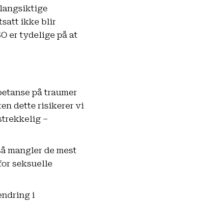
langsiktige
att ikke blir
O er tydelige på at
petanse på traumer
en dette risikerer vi
strekkelig –
 så mangler de mest
or seksuelle
endring i