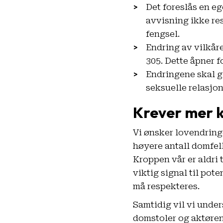
Det foreslås en e
avvisning ikke res
fengsel.
Endring av vilkåre
305. Dette åpner 
Endringene skal gi
seksuelle relasjon
Krever mer 
Vi ønsker lovendringe
høyere antall domfel
Kroppen vår er aldri 
viktig signal til pot
må respekteres.
Samtidig vil vi under
domstoler og aktøren