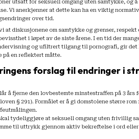
soner utsatt for seksuell omgang uten samtykke, og å
se. Vi anerkjenner at dette kan ha en viktig normativ
ngsendringer over tid.
vi at diskusjonene om samtykke og grenser, respekt o
 bevissthet i løpet av de siste årene. I en tid der ma
ervisning og ufiltrert tilgang til pornografi, gir det 
på en reflektert måtte.
ingens forslag til endringer i st
år å fjerne den lovbestemte minstestraffen på 3 års f
feloven § 291). Formålet er å gi domstolene større rom 
ffeutmålingen.
skal tydeliggjøre at seksuell omgang uten frivillig sa
mme til uttrykk gjennom aktiv bekreftelse i ord eller