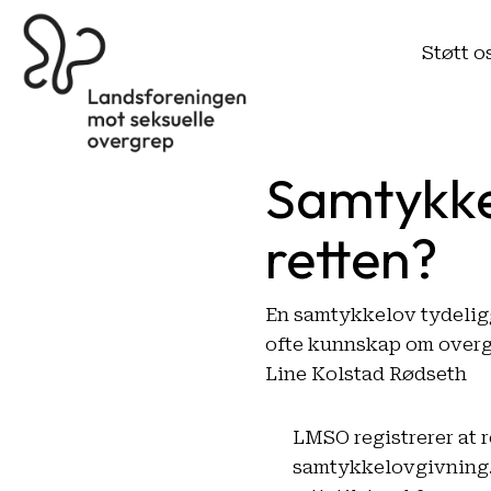
Støtt o
Samtykke 
retten?
En samtykkelov tydeligg
ofte kunnskap om overg
Line Kolstad Rødseth
LMSO registrerer at re
samtykkelovgivning. J