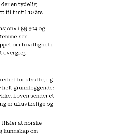
der en tydelig
 til inntil 10 års
uasjon» i §§ 304 og
estemmelsen.
ppet om frivillighet i
t overgrep.
erhet for utsatte, og
e helt grunnleggende:
tykke. Loven sender et
ng er ufravikelige og
tilsier at norske
dig kunnskap om