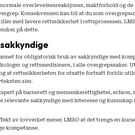
normale overlevelsesreaksjoner, maktforhold og de 
rgrep. Konsekvensen kan bli at du som overgrepsuts
tiller med lavere rettssikkerhet i rettsprosessen. LMS
endrer på dette.
sakkyndige
annet for obligatorisk bruk av sakkyndige med kom
ologer og rettsmedisinere, i alle overgrepssaker. Ut
g at rettssikkerheten for utsatte fortsatt forblir util
teksten sier.
spert på barnerett og menneskerettigheter,
erfarer
,
e relevante sakkyndige med interesse og kunnskap f
ffekt av lovverket mener LMSO at det trengs en kurs
ige kompetanse.