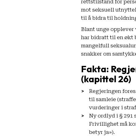
rettstilstand for per
mot seksuell utnyttel
til å bidra til holdni
Blant unge opplever 
har bidratt til en økt
mangelfull seksualund
snakker om samtykke 
Fakta: Regjer
(kapittel 26)
Regjeringen foresl
til samleie (straf
vurderinger i stra
Ny ordlyd i § 291 
Frivillighet må ko
betyr ja»).