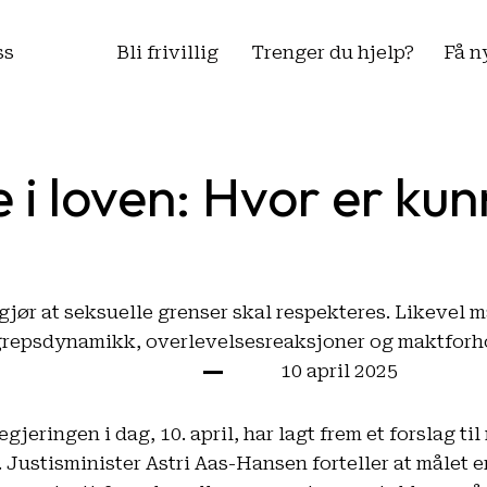
ss
Bli frivillig
Trenger du hjelp?
Få n
i loven: Hvor er kun
jør at seksuelle grenser skal respekteres. Likevel 
repsdynamikk, overlevelsesreaksjoner og maktforh
10 april 2025
gjeringen i dag, 10. april, har lagt frem et forslag til
ustisminister Astri Aas-Hansen forteller at målet er