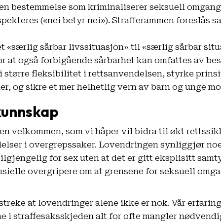
gen bestemmelse som kriminaliserer seksuell omgang 
pekteres («nei betyr nei»). Strafferammen foreslås satt
t «særlig sårbar livssituasjon» til «særlig sårbar sit
for at også forbigående sårbarhet kan omfattes av b
 større fleksibilitet i rettsanvendelsen, styrke prinsi
er, og sikre et mer helhetlig vern av barn og unge mo
kunnskap
n velkommen, som vi håper vil bidra til økt rettssikk
lelser i overgrepssaker. Lovendringen synliggjør no
tilgjengelig for sex uten at det er gitt eksplisitt sam
ensielle overgripere om at grensene for seksuell omga
streke at lovendringer alene ikke er nok. Vår erfaring 
e i straffesaksskjeden alt for ofte mangler nødven