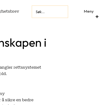
Meny
yhetsbrev
nskapen i
mangler rettssystemet
old.
 ny
 å sikre en bedre