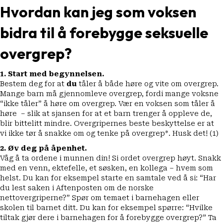
Hvordan kan jeg som voksen
bidra til å
forebygge
seksuelle
overgrep?
1. Start med begynnelsen.
Bestem deg for at
du
tåler å både høre og vite om overgrep.
Mange barn må gjennomleve overgrep, fordi mange voksne
“ikke tåler” å høre om overgrep. Vær en voksen som tåler å
høre – slik at sjansen for at et barn trenger å oppleve de,
blir bittelitt mindre. Overgripernes beste beskyttelse er at
vi ikke tør å snakke om og tenke på overgrep*. Husk det! (1)
2. Øv deg på åpenhet.
Våg å ta ordene i munnen din! Si ordet overgrep høyt. Snakk
med en venn, ektefelle, et søsken, en kollega – hvem som
helst. Du kan for eksempel starte en samtale ved å si: “Har
du lest saken i Aftenposten om de norske
nettovergriperne?” Spør om temaet i barnehagen eller
skolen til barnet ditt. Du kan for eksempel spørre: “Hvilke
tiltak gjør dere i barnehagen for å forebygge overgrep?” Ta