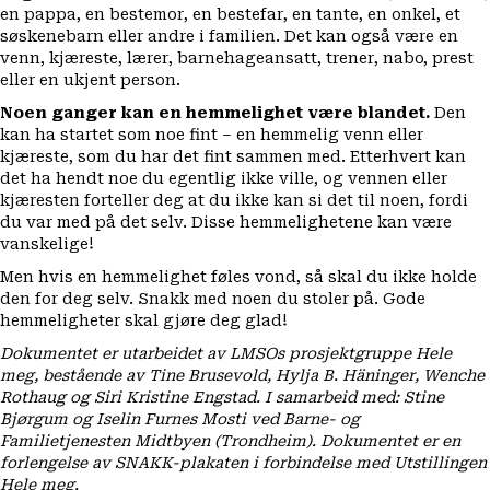
en pappa, en bestemor, en bestefar, en tante, en onkel, et
søskenebarn eller andre i familien. Det kan også være en
venn, kjæreste, lærer, barnehageansatt, trener, nabo, prest
eller en ukjent person.
Noen ganger kan en hemmelighet være blandet.
Den
kan ha startet som noe fint – en hemmelig venn eller
kjæreste, som du har det fint sammen med. Etterhvert kan
det ha hendt noe du egentlig ikke ville, og vennen eller
kjæresten forteller deg at du ikke kan si det til noen, fordi
du var med på det selv. Disse hemmelighetene kan være
vanskelige!
Men hvis en hemmelighet føles vond, så skal du ikke holde
den for deg selv. Snakk med noen du stoler på. Gode
hemmeligheter skal gjøre deg glad!
Dokumentet er utarbeidet av LMSOs prosjektgruppe Hele
meg, bestående av Tine Brusevold, Hylja B. Häninger, Wenche
Rothaug og Siri Kristine Engstad. I samarbeid med: Stine
Bjørgum og Iselin Furnes Mosti ved Barne- og
Familietjenesten Midtbyen (Trondheim). Dokumentet er en
forlengelse av
SNAKK-plakaten
i forbindelse med
Utstillingen
Hele meg
.