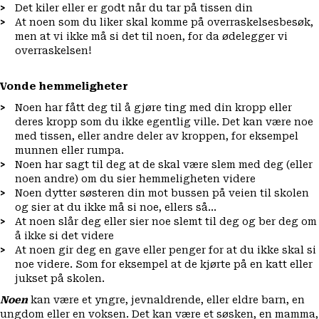
Det kiler eller er godt når du tar på tissen din
At noen som du liker skal komme på overraskelsesbesøk,
men at vi ikke må si det til noen, for da ødelegger vi
overraskelsen!
Vonde hemmeligheter
Noen har fått deg til å gjøre ting med din kropp eller
deres kropp som du ikke egentlig ville. Det kan være noe
med tissen, eller andre deler av kroppen, for eksempel
munnen eller rumpa.
Noen har sagt til deg at de skal være slem med deg (eller
noen andre) om du sier hemmeligheten videre
Noen dytter søsteren din mot bussen på veien til skolen
og sier at du ikke må si noe, ellers så…
At noen slår deg eller sier noe slemt til deg og ber deg om
å ikke si det videre
At noen gir deg en gave eller penger for at du ikke skal si
noe videre. Som for eksempel at de kjørte på en katt eller
jukset på skolen.
Noen
kan være et yngre, jevnaldrende, eller eldre barn, en
ungdom eller en voksen. Det kan være et søsken, en mamma,