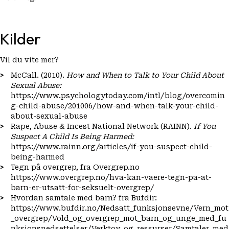
Kilder
Vil du vite mer?
McCall. (2010).
How and When to Talk to Your Child About
Sexual Abuse:
https://www.psychologytoday.com/intl/blog/overcomin
g-child-abuse/201006/how-and-when-talk-your-child-
about-sexual-abuse
Rape, Abuse & Incest National Network (RAINN).
If You
Suspect A Child Is Being Harmed:
https://www.rainn.org/articles/if-you-suspect-child-
being-harmed
Tegn på overgrep, fra Overgrep.no
https://www.overgrep.no/hva-kan-vaere-tegn-pa-at-
barn-er-utsatt-for-seksuelt-overgrep/
Hvordan samtale med barn? fra Bufdir:
https://www.bufdir.no/Nedsatt_funksjonsevne/Vern_mot
_overgrep/Vold_og_overgrep_mot_barn_og_unge_med_fu
nksjonsnedsettelser/Verktoy_og_ressurser/Samtaler_med