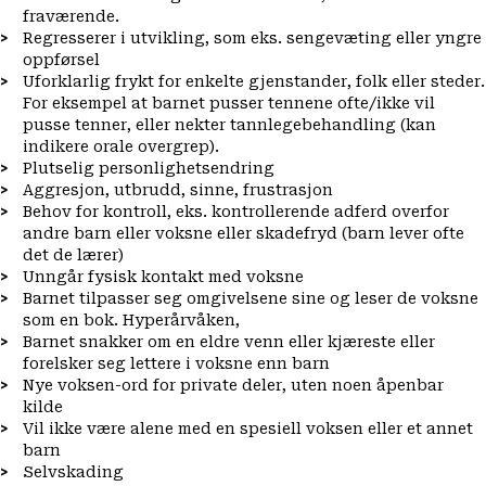
fraværende.
Regresserer i utvikling, som eks. sengevæting eller yngre
oppførsel
Uforklarlig frykt for enkelte gjenstander, folk eller steder.
For eksempel at barnet pusser tennene ofte/ikke vil
pusse tenner, eller nekter tannlegebehandling (kan
indikere orale overgrep).
Plutselig personlighetsendring
Aggresjon, utbrudd, sinne, frustrasjon
Behov for kontroll, eks. kontrollerende adferd overfor
andre barn eller voksne eller skadefryd (barn lever ofte
det de lærer)
Unngår fysisk kontakt med voksne
Barnet tilpasser seg omgivelsene sine og leser de voksne
som en bok. Hyperårvåken,
Barnet snakker om en eldre venn eller kjæreste eller
forelsker seg lettere i voksne enn barn
Nye voksen-ord for private deler, uten noen åpenbar
kilde
Vil ikke være alene med en spesiell voksen eller et annet
barn
Selvskading