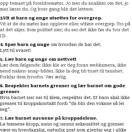
opp temaet på foreldremøter. Jo mer du snakker om det, jo
mer lærer du. Og hver gang blir det lettere.
3.Vit at barn og unge utsettes for overgrep.
Vit at de du møter kan oppleve eller utføre overgrep. Tro på
at det skjer. Som politiet sier; du ser det ikke før du tror det
(3).
4. Spør barn og unge
om hvordan de har det.
Lytt til svaret!
5. Lær barn og unge om nettvett
Lær dem følgende: Ikke kle av deg foran webkamera, ikke
send naken-snap-bilder. Ikke la deg bli truet til taushet.
Forklar dem hvorfor. Vær ærlig.
6. Respekter barnets grenser og lær barnet om gode
grenser
.
Hvis barnet sier nei til klem, respekter det. Et barn skal ikke
presses til kroppskontakt fordi “da blir den voksne så lei
seg”.
7. Lær barnet navnene på kroppsdelene.
La temaene kropp, sunn og usunn seksualitet og grenser
være en hverdagslig, naturlig prat som gjentar seg i ulike