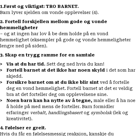
1.Først og viktigst: TRO BARNET.
Barn lyver sjelden om vonde opplevelser (4).
2. Fortell forskjellen mellom gode og vonde
hemmeligheter
– og at ingen har lov å be dem holde på en vond
hemmelighet (eksempler på gode og vonde hemmeligheter
lengre ned på siden).
3. Skap en trygg ramme for en samtale
Vis at du har tid.
Sett deg ned hvis du kan!
Fortell barnet at det ikke har noen skyld
i det som har
skjedd.
Forsikre barnet om at du ikke blir sint
ved å fortelle
deg en vond hemmelighet. Fortell barnet at det er veldig
bra at det forteller deg om opplevelsene sine.
Noen barn kan ha nytte av å tegne,
male eller å ha noe
å holde på med mens de forteller. Barn formidler
erfaringer
verbalt, handlingsbasert
og
symbolsk
(lek og
kreativitet).
4. Følelser er greit.
Hvis du får en følelsesmessig reaksjon, kanskje du