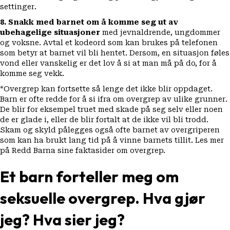
settinger.
8. Snakk med barnet om å komme seg ut av
ubehagelige situasjoner
med jevnaldrende, ungdommer
og voksne. Avtal et kodeord som kan brukes på telefonen
som betyr at barnet vil bli hentet. Dersom, en situasjon føles
vond eller vanskelig er det lov å si at man må på do, for å
komme seg vekk.
*Overgrep kan fortsette så lenge det ikke blir oppdaget.
Barn er ofte redde for å si ifra om overgrep av ulike grunner.
De blir for eksempel truet med skade på seg selv eller noen
de er glade i, eller de blir fortalt at de ikke vil bli trodd.
Skam og skyld pålegges også ofte barnet av overgriperen
som kan ha brukt lang tid på å vinne barnets tillit.
Les mer
på
Redd Barna sine faktasider om overgrep.
Et barn
forteller meg
om
seksuelle overgrep. Hva gjør
jeg? Hva sier jeg?