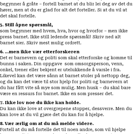
begynner å gråte – fortell barnet at du blir lei deg av det du
hører, men at du er glad for alt det forteller. Si at du vil at
det skal fortelle.
5.
Still åpne spørsmål,
som begynner med hvem, hva, hvor og hvorfor – men ikke
press barnet. Ikke still ledende spørsmål! Skriv ned alt
barnet sier. Skriv mest mulig ordrett.
6. …men ikke vær etterforskeren
Det er barnevern og politi som skal etterforske og komme til
bunns i saken. Din oppgave som omsorgsperson, venn,
onkel, trener eller bekjent er utelukkende å varsle i fra.
Likevel kan det være sånn at barnet stoler på nettopp deg,
og da kan det være til stor hjelp for politi og barnevern at
du har fått vite så mye som mulig. Men husk – du skal bare
være en ressurs for barnet. Ikke en som presser det.
7. Ikke lov noe du ikke kan holde.
Du kan ikke love at overgrepene stopper, dessverre. Men du
kan love at du vil gjøre det du kan for å hjelpe.
8. Vær ærlig om at du må melde videre.
Fortell at du må fortelle det til noen andre, som vil hjelpe