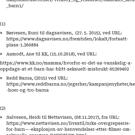
_barn1/
(1)
Børresen, Runi til dagsavisen, (27. 5. 2015), ved URL:
https://www.dagsavisen.no/fremtiden/lokalt/fortsatt-
plass-1.360884
Aamodt, Ane til KK, (15.10.2018), ved URL:
https://www.kk.no/mamma/hvorfor-er-det-sa-vanskelig-a-
oppdage-at-et-barn-har-blitt-seksuelt-misbrukt-65369402
Redd Barna, (2015) ved URL:
https://www.reddbarna.no/jegerher/kampanjenyheter/se
-hoer-og-tro-barna
(2)
Salvesen, Heidi til Nettavisen, (08.11.2017), fra URL:
https://www.nettavisen.no/livsstil/nrks-overgrepserie-
for-barn—-eksplosjon-av-henvendelser-etter-filmer-om-