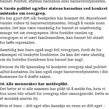
barnet. Politiet, statens barnehus eller barneverntjenesten.
9. Varsle politiet og/eller statens barnehus ved konkret
mistanke om overgrep.
Du har gjort ditt når beskjeden har kommet dit. Barnehuset
varsler videre til barneverntjenesten.
Unngå å varsle noen
andre. Det kan være vanskelig for barnet at unødvendig
mange vet om overgrepene. Hvis foreldre varsles og
overgriper er et nært familiemedlem, kan barnet bli utsatt
for tøffe represalier.
Samtidig kan barn også angi feil overgriper, fordi de for
eksempel vil beskytte foreldrene. Da kan det være uheldig
om du forteller foreldrene hva barnet har sagt.
Dersom du får kjennskap til konkrete overgrep skal politiet
alltid kontaktes.
Du kan også ringe barneverntjenesten i din
kommune for å drøfte saken.
10. Alle mennesker har meldeplikt.
Det betyr at vi alle sammen har plikt til å melde fra, hvis vi
tror noen blir utsatt for overgrep eller omsorgssvikt. Dette er
et moralsk ansvar (5).
Hvis et barn – ditt eget eller kanskje en venn av ditt eget –