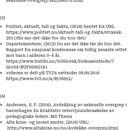
seksuelle-overgrep/3423386375.html
(3)
Politiet, aktuelt, tall og fakta, (2018) hentet fra URL
https://www.politiet.no/aktuelt-tall-og-fakta/strasak-
2017/du-ser-det-ikke-for-du-tror-det/
Departementene, (2013) Du ser det ikke før du tror det.
Rapport fra nasjonal konferanse om tidlig innsats rettet
mot barn i alderen 0–6 år.
https://www.bufdir.no/bibliotek/Dokumentside/?
docId=BUF00002161
videoen er delt på TV2’s nettsider 08.09.2016
https://www.tv2.no/a/8576052/
(4)
Andersen, S. F. (2016). Avdekking av seksuelle overgrep i
barnehagen En kvalitativ intervjuundersøkelse av
pedagogiske ledere. MS Thesis
Alta krise- og incest senter, (2016) URL:
http://www.altakrise.no/no/Avdekke-overgrep.html