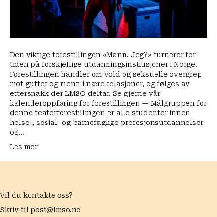
forståelsen
og
avdekkingen
av
vold
og
Den viktige forestillingen «Mann. Jeg?» turnerer for
overgrep
tiden på forskjellige utdanningsinstiusjoner i Norge.
mot
Forestillingen handler om vold og seksuelle overgrep
menn
mot gutter og menn i nære relasjoner, og følges av
ettersnakk der LMSO deltar. Se gjerne vår
kalenderoppføring for forestillingen — Målgruppen for
denne teaterforestillingen er alle studenter innen
helse-, sosial- og barnefaglige profesjonsutdannelser
og…
Les mer
Vil du kontakte oss?
Skriv til
post@lmso.no