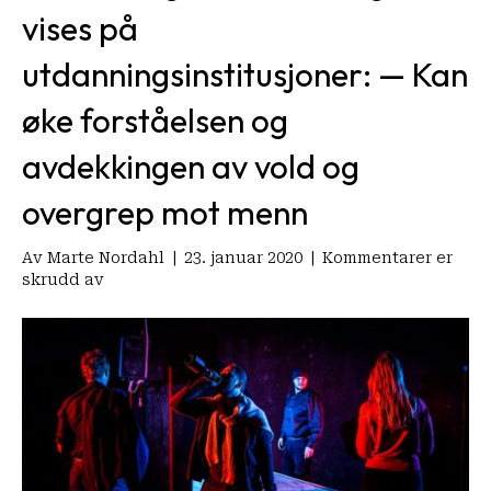
vises på
utdanningsinstitusjoner: — Kan
øke forståelsen og
avdekkingen av vold og
overgrep mot menn
Av
Marte Nordahl
|
23. januar 2020
|
Kommentarer er
for
skrudd av
Forestillingen
«Mann.
Jeg?»
vises
på
utdanningsinstitusjoner:
—
Kan
øke