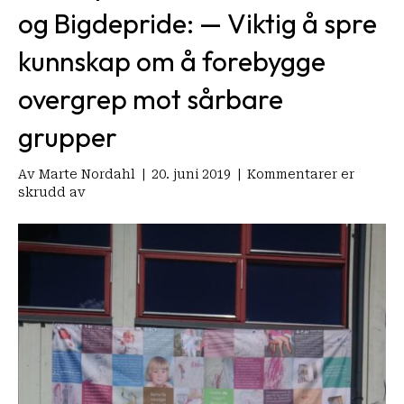
og Bigdepride: — Viktig å spre
kunnskap om å forebygge
overgrep mot sårbare
grupper
Av
Marte Nordahl
|
20. juni 2019
|
Kommentarer er
for
skrudd av
LMSO
på
Morodalsfestivalen
og
Bigdepride:
—
Viktig
å
spre
kunnskap
om