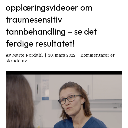
opplæringsvideoer om
traumesensitiv
tannbehandling – se det
ferdige resultatet!
Av
Marte Nordahl
|
10. mars 2022
|
Kommentarer er
for
skrudd av
LMSO
har
bidratt
til
opplæringsvideoer
om
traumesensitiv
tannbehandling
–
se
det