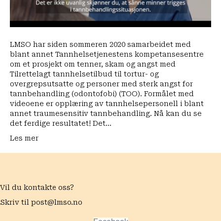
ferdige
resultatet!
LMSO har siden sommeren 2020 samarbeidet med
blant annet Tannhelsetjenestens kompetansesentre
om et prosjekt om tenner, skam og angst med
Tilrettelagt tannhelsetilbud til tortur- og
overgrepsutsatte og personer med sterk angst for
tannbehandling (odontofobi) (TOO). Formålet med
videoene er opplæring av tannhelsepersonell i blant
annet traumesensitiv tannbehandling. Nå kan du se
det ferdige resultatet! Det…
Les mer
Vil du kontakte oss?
Skriv til
post@lmso.no