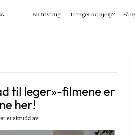
ss
Bli frivillig
Trenger du hjelp?
Få n
d til leger»-filmene er
ene her!
for
r er skrudd av
«Overgrepsutsattes
råd