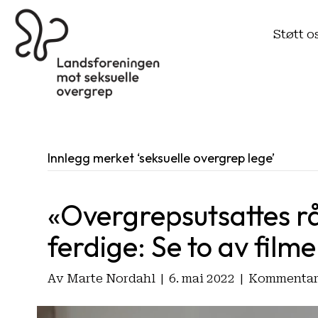
Støtt o
Innlegg merket ‘seksuelle overgrep lege’
«Overgrepsutsattes rå
ferdige: Se to av film
Av
Marte Nordahl
|
6. mai 2022
|
Kommentare