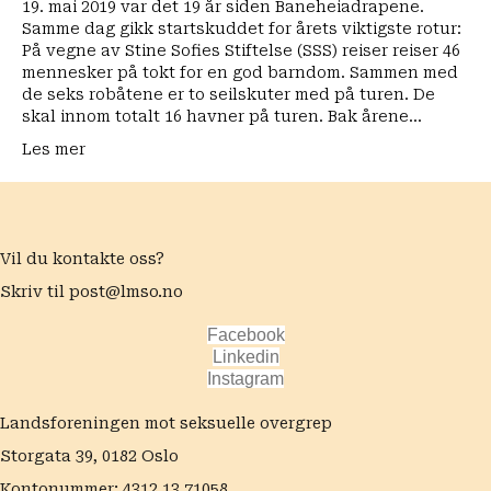
Oslo
19. mai 2019 var det 19 år siden Baneheiadrapene.
for
Samme dag gikk startskuddet for årets viktigste rotur:
de
På vegne av Stine Sofies Stiftelse (SSS) reiser reiser 46
voldsutsatte
mennesker på tokt for en god barndom. Sammen med
barna
de seks robåtene er to seilskuter med på turen. De
skal innom totalt 16 havner på turen. Bak årene…
Les mer
Vil du kontakte oss?
Skriv til
post@lmso.no
Facebook
Linkedin
Instagram
Landsforeningen mot seksuelle overgrep
Storgata 39, 0182 Oslo
Kontonummer: 4312.13.71058