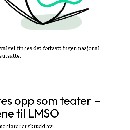
tvalget finnes det fortsatt ingen nasjonal
sutsatte.
ttes opp som teater –
ene til LMSO
for
entarer er skrudd av