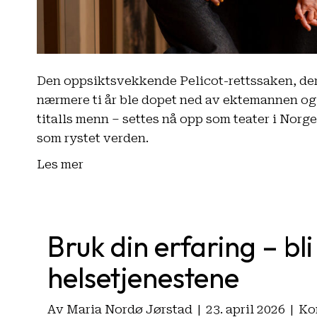
Den oppsiktsvekkende Pelicot-rettssaken, der 
nærmere ti år ble dopet ned av ektemannen og u
titalls menn – settes nå opp som teater i Norge.
som rystet verden.
Les mer
Bruk din erfaring – bl
helsetjenestene
Av
Maria Nordø Jørstad
|
23. april 2026
|
Ko