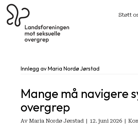
Støtt o
Innlegg av Maria Nordø Jørstad
Mange må navigere sy
overgrep
Av
Maria Nordø Jørstad
|
12. juni 2026
|
Kom