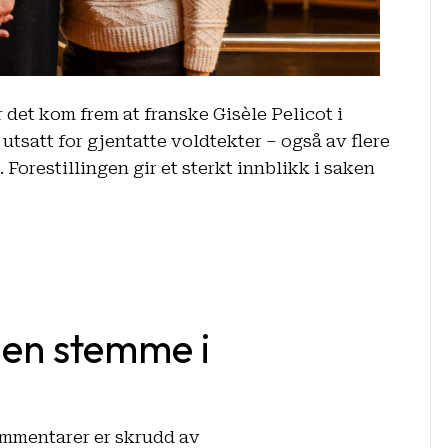
det kom frem at franske Gisèle Pelicot i
tsatt for gjentatte voldtekter – også av flere
 Forestillingen gir et sterkt innblikk i saken
i en stemme i
for
mmentarer er skrudd av