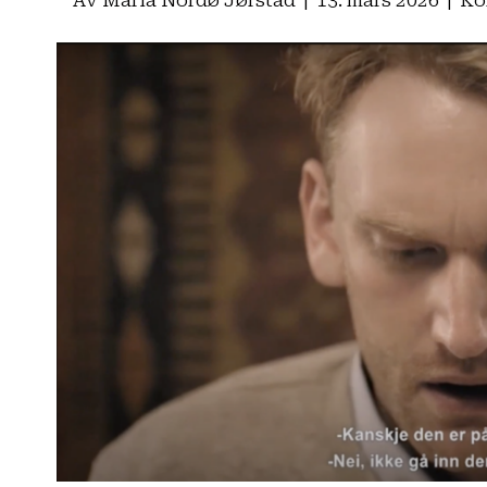
Av
Maria Nordø Jørstad
|
13. mars 2026
|
Ko