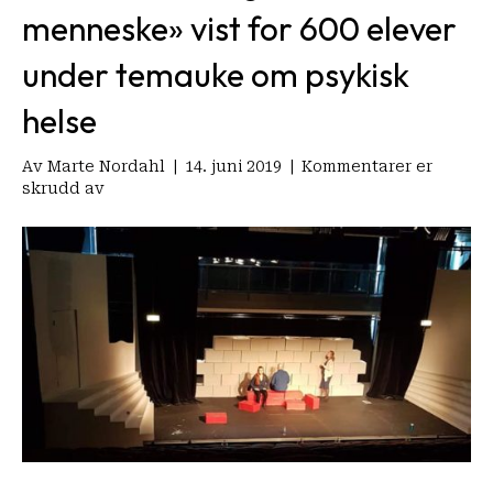
menneske» vist for 600 elever
under temauke om psykisk
helse
Av
Marte Nordahl
|
14. juni 2019
|
Kommentarer er
for
skrudd av
«Man
er
først
og
fremst
menneske»
vist
for
600
elever
under
temauke
om