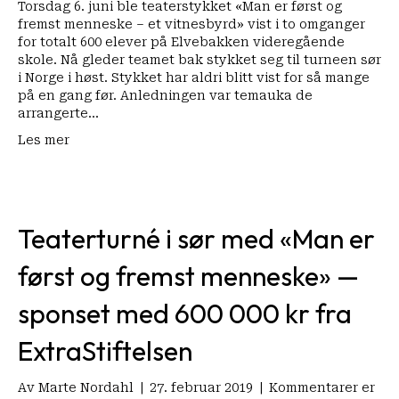
psykisk
Torsdag 6. juni ble teaterstykket «Man er først og
helse
fremst menneske – et vitnesbyrd» vist i to omganger
for totalt 600 elever på Elvebakken videregående
skole. Nå gleder teamet bak stykket seg til turneen sør
i Norge i høst. Stykket har aldri blitt vist for så mange
på en gang før. Anledningen var temauka de
arrangerte…
Les mer
Teaterturné i sør med «Man er
først og fremst menneske» —
sponset med 600 000 kr fra
ExtraStiftelsen
Av
Marte Nordahl
|
27. februar 2019
|
Kommentarer er