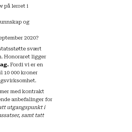
 på lerret i
 kunnskap og
/september 2020?
tatsstøtte svært
n. Honoraret ligger
dag.
Fordi vi er en
il 10 000 kroner
ingsvirksomhet.
ormer med kontrakt
ende anbefalinger for
tatt utgangspunkt i
ssatser,
samt tatt