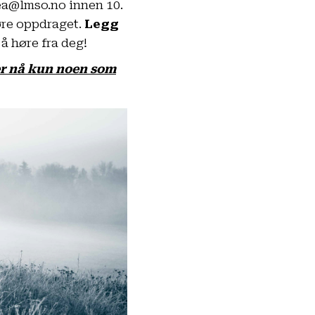
ea@lmso.no
innen 10.
øre oppdraget.
Legg
l å høre fra deg!
ker nå kun noen som