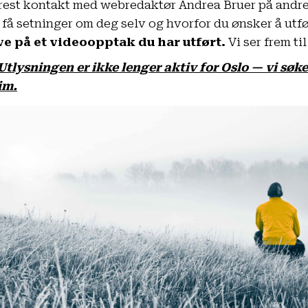
rest kontakt med webredaktør Andrea Bruer på
andr
 få setninger om deg selv og hvorfor du ønsker å utf
e på et videoopptak du har utført.
Vi ser frem ti
Utlysningen er ikke lenger aktiv for Oslo — vi sø
im.