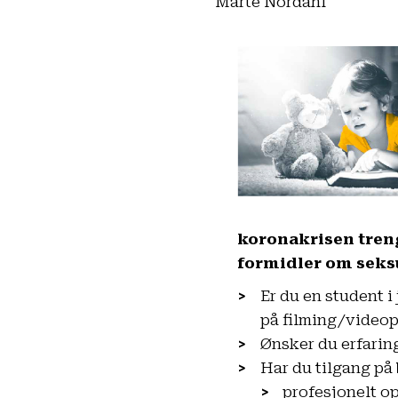
Marte Nordahl
koronakrisen treng
formidler om seksu
Er du en student 
på filming/video
Ønsker du erfaring
Har du tilgang på
profesjonelt op