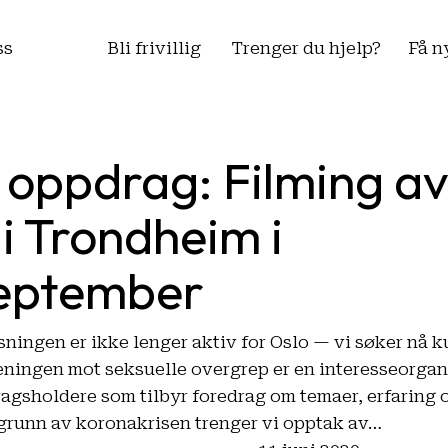
ss
Bli frivillig
Trenger du hjelp?
Få n
 oppdrag: Filming a
i Trondheim i
eptember
sningen er ikke lenger aktiv for Oslo — vi søker nå k
ningen mot seksuelle overgrep er en interesseorgan
gsholdere som tilbyr foredrag om temaer, erfaring 
å grunn av koronakrisen trenger vi opptak av…