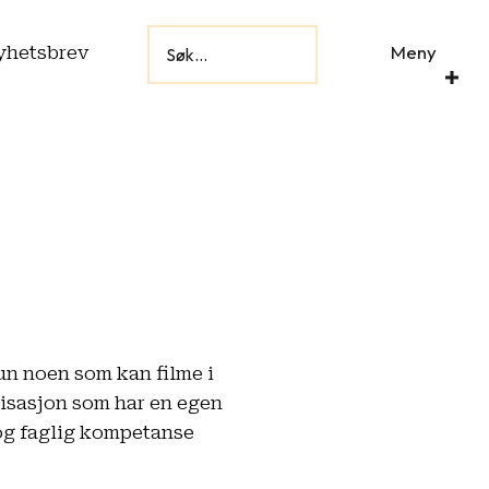
Meny
yhetsbrev
v
un noen som kan filme i
isasjon som har en egen
og faglig kompetanse