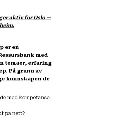
ger aktiv for Oslo —
dheim.
p er en
Ressursbank med
m temaer, erfaring
rep.
På grunn av
tige kunnskapen de
nende med kompetanse
t på nett?