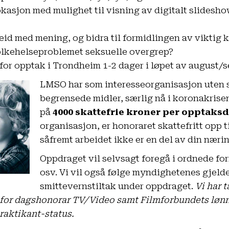
kasjon med mulighet til visning av digitalt slideshow
beid med mening, og bidra til formidlingen av viktig
lkehelseproblemet seksuelle overgrep?
 for opptak i Trondheim 1-2 dager i løpet av august
LMSO har som interesseorganisasjon uten s
begrensede midler, særlig nå i koronakrise
på
4000 skattefrie kroner per opptaks
organisasjon, er honoraret skattefritt opp t
såfremt arbeidet ikke er en del av din nær
Oppdraget vil selvsagt foregå i ordnede f
osv. Vi vil også følge myndighetenes gjeld
smittevernstiltak under oppdraget.
Vi har 
r for dagshonorar TV/Video
samt
Filmforbundets lønn
raktikant-status.