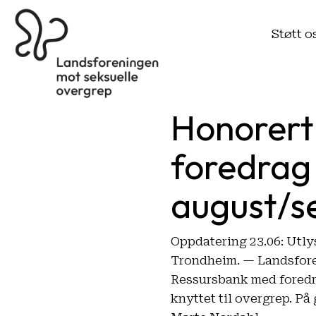
Støtt o
Honorert
foredrag 
august/s
Oppdatering 23.06: Utly
Trondheim. — Landsfore
Ressursbank med foredra
knyttet til overgrep. P