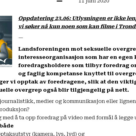
11 juni 2020
Oppdatering 23.06: Utlysningen er ikke len
vi søker nå kun noen som kan filme i Tron
—
Landsforeningen mot seksuelle overgre
interesseorganisasjon som har en egen
foredragsholdere
som tilbyr foredrag o
og faglig kompetanse knyttet til overg
er vi opptak av foredragene, slik at den vik
elle overgrep også blir tilgjengelig på nett.
i journalistikk, medier og kommunikasjon eller lig
produksjon?
 med å ta opp foredrag på video med formål å legge u
både
ptaksutstyr (kamera, lys, lyd) og