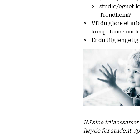
studio/egnet lo
Trondheim?
Vil du gjøre et ar
kompetanse om fo
Er du tilgjengelig
NJ sine frilanssatse
høyde for student-/p