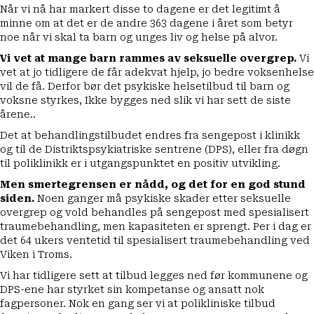
Når vi nå har markert disse to dagene er det legitimt å
minne om at det er de andre 363 dagene i året som betyr
noe når vi skal ta barn og unges liv og helse på alvor.
Vi vet at mange barn rammes av seksuelle overgrep.
Vi
vet at jo tidligere de får adekvat hjelp, jo bedre voksenhelse
vil de få. Derfor bør det psykiske helsetilbud til barn og
voksne styrkes, Ikke bygges ned slik vi har sett de siste
årene..
Det at behandlingstilbudet endres fra sengepost i klinikk
og til de Distriktspsykiatriske sentrene (DPS), eller fra døgn
til poliklinikk er i utgangspunktet en positiv utvikling.
Men smertegrensen er nådd, og det for en god stund
siden.
Noen ganger må psykiske skader etter seksuelle
overgrep og vold behandles på sengepost med spesialisert
traumebehandling, men kapasiteten er sprengt. Per i dag er
det 64 ukers ventetid til spesialisert traumebehandling ved
Viken i Troms.
Vi har tidligere sett at tilbud legges ned før kommunene og
DPS-ene har styrket sin kompetanse og ansatt nok
fagpersoner. Nok en gang ser vi at polikliniske tilbud