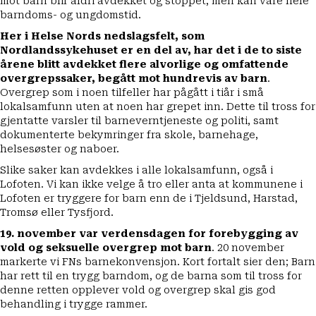
mot barn blir aldri avdekket og stoppet, men kan vare hele
barndoms- og ungdomstid.
Her i Helse Nords nedslagsfelt, som
Nordlandssykehuset er en del av, har det i de to siste
årene blitt avdekket flere alvorlige og omfattende
overgrepssaker, begått mot hundrevis av barn
.
Overgrep som i noen tilfeller har pågått i tiår i små
lokalsamfunn uten at noen har grepet inn. Dette til tross for
gjentatte varsler til barneverntjeneste og politi, samt
dokumenterte bekymringer fra skole, barnehage,
helsesøster og naboer.
Slike saker kan avdekkes i alle lokalsamfunn, også i
Lofoten. Vi kan ikke velge å tro eller anta at kommunene i
Lofoten er tryggere for barn enn de i Tjeldsund, Harstad,
Tromsø eller Tysfjord.
19. november var verdensdagen for forebygging av
vold og seksuelle overgrep mot barn
. 20 november
markerte vi FNs barnekonvensjon. Kort fortalt sier den; Barn
har rett til en trygg barndom, og de barna som til tross for
denne retten opplever vold og overgrep skal gis god
behandling i trygge rammer.