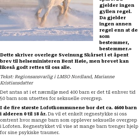
gjelder ingen
gyllen regel.
Da gjelder
ingen annen
regel enn at de
som
bestemmer,
bestemmer.»
Dette skriver overlege Sveinung Skårset i et åpent
brev til helseministeren Bent Høie, men brevet kan
likeså godt rettes til oss alle.
Tekst: Regionsansvarlig i
LMSO Nordland
, Marianne
Kristiansdatter
Det antas at i et nærmiljø med 400 barn er det til enhver tid
50 barn som utsettes for seksuelle overgrep.
I de fire største Lofotkommunene bor det ca. 4600 barn
i alderen 0 til 18 år.
Da vil et enkelt regnestykke si oss
omtrent hvor mange barn som opplever seksuelle overgrep
i Lofoten. Regnestykket vil vise at mange barn trenger hjelp
for sine psykiske traumer.