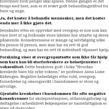
forsvinner fordi penger skal spares. Denne gangen er det
terapi med hest, som er et svært godt behandlingstilbud for
barn og unge.
Ja, det koster å behandle mennesker, men det koster
enda mer å ikke gjøre det.
Senskader etter en oppvekst med overgrep er noe som kan
vare livet ut og forårsake store lidelser hos utsatte og deres
pårørende. Konsekvensene er mange og selvfølgelig ulike
fra person til person, men man har en rett til god
behandling, og man har en rett til individuell tilpasset hjelp.
Forskning viser at overgrepsutsatte som ikke får hjelp
som barn kan bli storforbrukere av helsetjenester i
voksenlivet.
Dette beskrives godt i boka “Hvordan
krenkede barn blir syke voksne,” av professor Anna Luise
Kirkengen. Negative helsefølger etter vold, overgrep,
fornedrelse og omsorgssvikt i barndommen er store og
alvorlige.
Gjentatte krenkelser i barndommen får ofte negative
konsekvenser
for skoleprestasjoner, utdanningsforløp og
deltagelse i arbeidslivet Bekjempelse av barnefattigdom er
igjen på dagsorden.