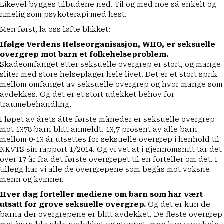
Likevel bygges tilbudene ned. Til og med noe så enkelt og
rimelig som psykoterapi med hest.
Men først, la oss løfte blikket:
Ifølge Verdens Helseorganisasjon, WHO, er seksuelle
overgrep mot barn et folkehelseproblem.
Skadeomfanget etter seksuelle overgrep er stort, og mange
sliter med store helseplager hele livet. Det er et stort sprik
mellom omfanget av seksuelle overgrep og hvor mange som
avdekkes. Og det er et stort udekket behov for
traumebehandling.
I løpet av årets åtte første måneder er seksuelle overgrep
mot 1378 barn blitt anmeldt. 13,7 prosent av alle barn
mellom 0-13 år utsettes for seksuelle overgrep i henhold til
NKVTS sin rapport 1/2014. Og vi vet at i gjennomsnitt tar det
over 17 år fra det første overgrepet til en forteller om det. I
tillegg har vi alle de overgrepene som begås mot voksne
menn og kvinner.
Hver dag forteller mediene om barn som har vært
utsatt for grove seksuelle overgrep.
Og det er kun de
barna der overgrepene er blitt avdekket. De fleste overgrep