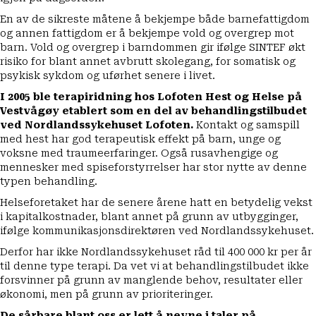
En av de sikreste måtene å bekjempe både barnefattigdom
og annen fattigdom er å bekjempe vold og overgrep mot
barn. Vold og overgrep i barndommen
gir ifølge SINTEF
økt
risiko for blant annet avbrutt skolegang, for somatisk og
psykisk sykdom og uførhet senere i livet.
I 2005 ble terapiridning hos Lofoten Hest og Helse på
Vestvågøy etablert som en del av behandlingstilbudet
ved Nordlandssykehuset Lofoten.
Kontakt og samspill
med hest har god terapeutisk effekt på barn, unge og
voksne med traumeerfaringer. Også rusavhengige og
mennesker med spiseforstyrrelser har stor nytte av denne
typen behandling.
Helseforetaket har de senere årene hatt en betydelig vekst
i kapitalkostnader, blant annet på grunn av utbygginger,
ifølge kommunikasjonsdirektøren ved Nordlandssykehuset.
Derfor har ikke Nordlandssykehuset råd til 400 000 kr per år
til denne type terapi. Da vet vi at behandlingstilbudet ikke
forsvinner på grunn av manglende behov, resultater eller
økonomi, men på grunn av prioriteringer.
De sårbare blant oss er lett å nevne i taler på