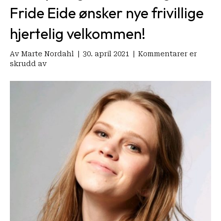
Fride Eide ønsker nye frivillige
hjertelig velkommen!
Av
Marte Nordahl
|
30. april 2021
|
Kommentarer er
for
skrudd av
Vår
nye
regionsansvarlige
Fride
Eide
ønsker
nye
frivillige
hjertelig
velkommen!