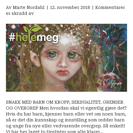
Av
Marte Nordahl
|
12. november 2018
|
Kommentarer
for
er skrudd av
Snakk
med
barna
SNAKK MED BARN OM KROPP, SEKSUALITET, GRENSER
OG OVERGREP Men hvordan skal vi egentlig gjøre det?
Hvis du har barn, kjenner barn eller vet om noen barn,
så er det din kunnskap og innstilling som redder barn
og unge fra nye eller vedvarende overgrep. Så enkelt!
Vi har her laget to tipslister som alle klarer…